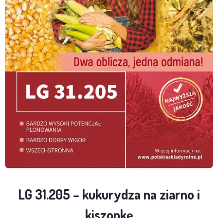
LG 31.205 – kukurydza na ziarno i
kiszonkę