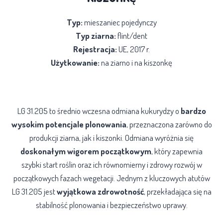
Typ:
mieszaniec pojedynczy
Typ ziarna:
flint/dent
Rejestracja:
UE, 2017 r.
Użytkowanie:
na ziarno i na kiszonkę
Opis odmiany
LG 31.205 to średnio wczesna odmiana kukurydzy o
bardzo
wysokim potencjale plonowania
, przeznaczona zarówno do
produkcji ziarna, jak i kiszonki. Odmiana wyróżnia się
doskonałym wigorem początkowym
, który zapewnia
szybki start roślin oraz ich równomierny i zdrowy rozwój w
początkowych fazach wegetacji. Jednym z kluczowych atutów
LG 31.205 jest
wyjątkowa zdrowotność
, przekładająca się na
stabilność plonowania i bezpieczeństwo uprawy.