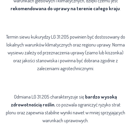
warunkach glebowych i klimatycznych, dzięki czemu jest
rekomendowana do uprawy na terenie całego kraju
.
Termin i norma siewu
Termin siewu kukurydzy LG 31.205 powinien być dostosowany do
lokalnych warunków klimatycznych oraz regionu uprawy. Norma
wysiewu zależy od przeznaczenia uprawy (ziarno lub kiszonka)
oraz jakości stanowiska i powinna być dobrana zgodnie z
zaleceniami agrotechnicznymi.
Odporność i zdrowotność
Odmiana LG 31.205 charakteryzuje się
bardzo wysoką
zdrowotnością roślin
, co pozwala ograniczyć ryzyko strat
plonu oraz zapewnia stabilne wyniki nawet w mniej sprzyjających
warunkach uprawowych.