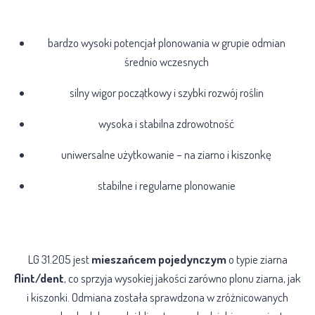
Zalety odmiany LG 31.205
bardzo wysoki potencjał plonowania w grupie odmian
średnio wczesnych
silny wigor początkowy i szybki rozwój roślin
wysoka i stabilna zdrowotność
uniwersalne użytkowanie – na ziarno i kiszonkę
stabilne i regularne plonowanie
Cechy jakościowe
LG 31.205 jest
mieszańcem pojedynczym
o typie ziarna
flint/dent
, co sprzyja wysokiej jakości zarówno plonu ziarna, jak
i kiszonki. Odmiana została sprawdzona w zróżnicowanych