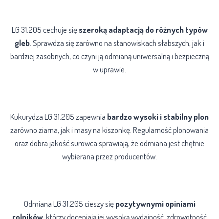
Wymagania glebowe
LG 31.205 cechuje się
szeroką adaptacją do różnych typów
gleb
. Sprawdza się zarówno na stanowiskach słabszych, jak i
bardziej zasobnych, co czyni ją odmianą uniwersalną i bezpieczną
w uprawie.
Plonowanie
Kukurydza LG 31.205 zapewnia
bardzo wysoki i stabilny plon
zarówno ziarna, jak i masy na kiszonkę. Regularność plonowania
oraz dobra jakość surowca sprawiają, że odmiana jest chętnie
wybierana przez producentów.
Opinie rolników
Odmiana LG 31.205 cieszy się
pozytywnymi opiniami
rolników
, którzy doceniają jej wysoką wydajność, zdrowotność