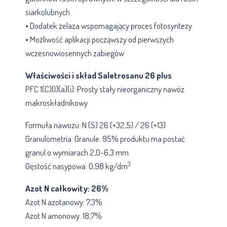
siarkolubnych
• Dodatek żelaza wspomagający proces fotosyntezy
• Możliwość aplikacji począwszy od pierwszych
wczesnowiosennych zabiegów
Właściwości i skład Saletrosanu 26 plus
PFC 1(C)(I)(a)(i): Prosty stały nieorganiczny nawóz
makroskładnikowy
Formuła nawozu: N (S) 26 (+32,5) / 26 (+13)
Granulometria: Granule. 95% produktu ma postać
granul o wymiarach 2,0-6,3 mm.
3
Gęstość nasypowa: 0,98 kg/dm
Azot N całkowity: 26%
Azot N azotanowy: 7,3%
Azot N amonowy: 18,7%