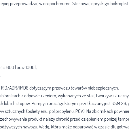
epiej przeprowadzać w dni pochmurne. Stosować oprysk grubokroplist
i 600 l oraz 1000 l,
.
m RID/ADR/IMDG dotyczącym przewozu towarów niebezpiecznych.
iornikach z odpowietrzeniem, wykonanych ze stali, tworzyw sztuczny
h lub ich stopów. Pompy i rurociągi, którymi przetłaczany jest RSM 2
rzyw sztucznych (polietylenu, polipropylenu, PCV). Na zbiornikach powi
zechowywania produkt należy chronić przed oziębieniem poniżej temperat
i odżywczych nawozu. Wodę, która może odparować w czasie długotrw