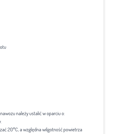
zotu
awozu należy ustalić w oparciu o:
.
czać 20°C, a względna wilgotność powietrza