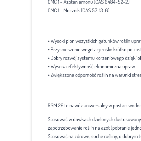
CMC 1 – Azotan amonu (CAS 6484-52-2)
CMC 1 – Mocznik (CAS 57-13-6)
Korzyści ze stosowania
• Wysoki plon wszystkich gatunków roślin upr
• Przyspieszenie wegetacji roślin krótko po za
• Dobry rozwój systemu korzeniowego dzięki
• Wysoka efektywność ekonomiczna upraw
• Zwiększona odporność roślin na warunki str
Przeznaczenie i stosowanie 
RSM 28 to nawóz uniwersalny w postaci wodn
Stosować w dawkach dzielonych dostosowanych 
zapotrzebowanie roślin na azot (pobranie jedno
Stosować na zdrowe, suche rośliny, o dobrym 