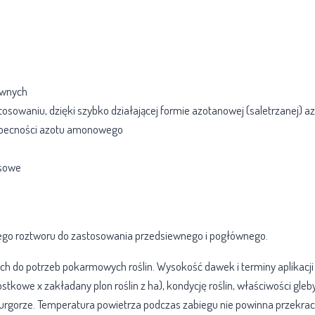
awnych
stosowaniu, dzięki szybko działającej formie azotanowej (saletrzanej) a
 obecności azotu amonowego
esowe
RSM 28
ego roztworu do zastosowania przedsiewnego i pogłównego.
do potrzeb pokarmowych roślin. Wysokość dawek i terminy aplikacji n
stkowe x zakładany plon roślin z ha), kondycję roślin, właściwości gleby
turgorze. Temperatura powietrza podczas zabiegu nie powinna przekra