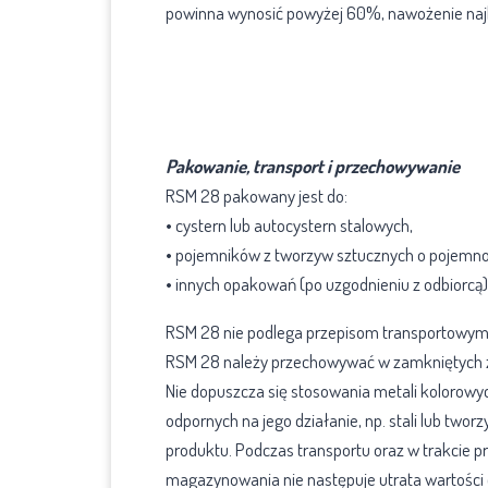
powinna wynosić powyżej 60%, nawożenie najl
Informacje uzupełniające
Pakowanie, transport i przechowywanie
RSM 28 pakowany jest do:
• cystern lub autocystern stalowych,
• pojemników z tworzyw sztucznych o pojemnośc
• innych opakowań (po uzgodnieniu z odbiorcą)
RSM 28 nie podlega przepisom transportowy
RSM 28 należy przechowywać w zamkniętych zb
Nie dopuszcza się stosowania metali kolorowyc
odpornych na jego działanie, np. stali lub two
produktu. Podczas transportu oraz w trakcie pr
magazynowania nie następuje utrata wartośc