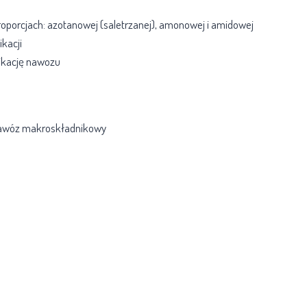
roporcjach: azotanowej (saletrzanej), amonowej i amidowej
kacji
likację nawozu
y nawóz makroskładnikowy