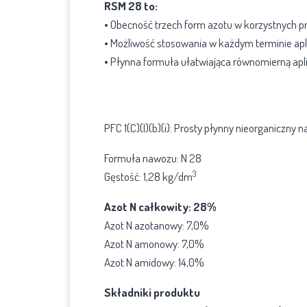
RSM 28 to:
• Obecność trzech form azotu w korzystnych p
• Możliwość stosowania w każdym terminie apli
• Płynna formuła ułatwiająca równomierną ap
Właściwości i skład RSM 28
PFC 1(C)(I)(b)(i): Prosty płynny nieorganiczn
Formuła nawozu: N 28
3
Gęstość: 1,28 kg/dm
Azot N całkowity: 28%
Azot N azotanowy: 7,0%
Azot N amonowy: 7,0%
Azot N amidowy: 14,0%
Składniki produktu