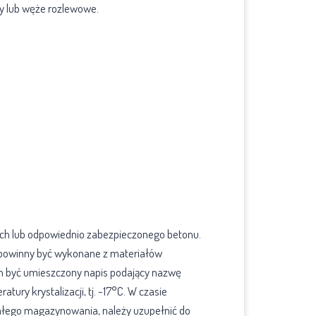
y lub węże rozlewowe.
ch lub odpowiednio zabezpieczonego betonu.
8, powinny być wykonane z materiałów
nien być umieszczony napis podający nazwę
ury krystalizacji, tj. -17°C. W czasie
ałego magazynowania, należy uzupełnić do