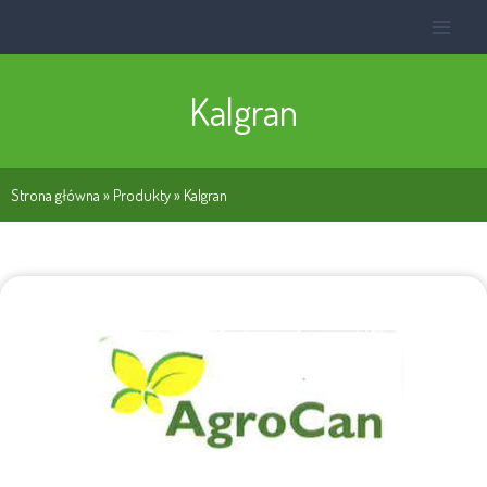
Kalgran
Strona główna
»
Produkty
»
Kalgran