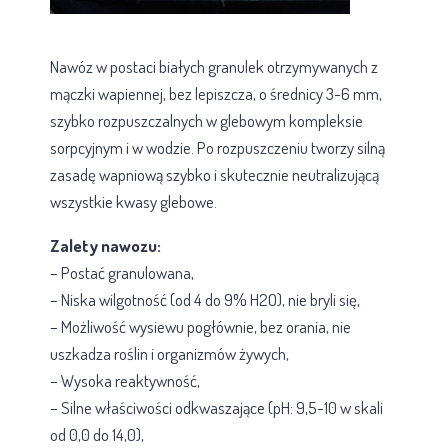
Nawóz w postaci białych granulek otrzymywanych z
mączki wapiennej, bez lepiszcza, o średnicy 3-6 mm,
szybko rozpuszczalnych w glebowym kompleksie
sorpcyjnym i w wodzie. Po rozpuszczeniu tworzy silną
zasadę wapniową szybko i skutecznie neutralizującą
wszystkie kwasy glebowe.
Zalety nawozu:
– Postać granulowana,
– Niska wilgotność (od 4 do 9% H2O), nie bryli się,
– Możliwość wysiewu pogłównie, bez orania, nie
uszkadza roślin i organizmów żywych,
– Wysoka reaktywność,
– Silne właściwości odkwaszające (pH: 9,5-10 w skali
od 0,0 do 14,0),