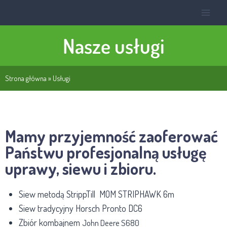
Nasze usługi
Strona główna
»
Usługi
Mamy przyjemność zaoferować
Państwu profesjonalną usługę
uprawy, siewu i zbioru.
Siew metodą StrippTill MOM STRIPHAWK 6m
Siew tradycyjny Horsch Pronto DC6
Zbiór kombajnem
John Deere S680