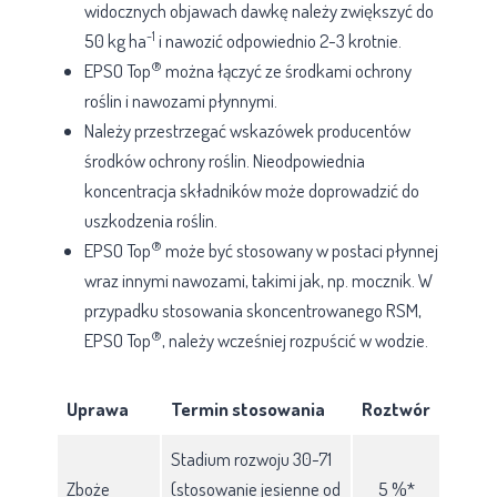
widocznych objawach dawkę należy zwiększyć do
-1
50 kg ha
i nawozić odpowiednio 2-3 krotnie.
®
EPSO Top
można łączyć ze środkami ochrony
roślin i nawozami płynnymi.
Należy przestrzegać wskazówek producentów
środków ochrony roślin. Nieodpowiednia
koncentracja składników może doprowadzić do
uszkodzenia roślin.
®
EPSO Top
może być stosowany w postaci płynnej
wraz innymi nawozami, takimi jak, np. mocznik. W
przypadku stosowania skoncentrowanego RSM,
®
EPSO Top
, należy wcześniej rozpuścić w wodzie.
Uprawa
Termin stosowania
Roztwór
Stadium rozwoju 30-71
Zboże
(stosowanie jesienne od
5 %*