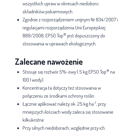
wszystkich upraw w okresach niedoboru
składników pokarmowych.
Zgodnie z rozporządzeniem unijnym Nr 834/2007 i
regulacjami rozporządzenia Unii Europejskiej
®
889/2008, EPSO Top
jest dopuszczony do
stosowania w uprawach ekologicznych.
Zalecane nawożenie
®
Stosuje się roztwór 5%-owy ( 5 kg EPSO Top
na
100 l wody).
Koncentracja ta dotyczy też stosowania w
połączeniu ze środkami ochrony roślin.
-1
Łącznie aplikować należy ok. 25 kg ha
, przy
mniejszych ilościach wody zaleca się stosowanie
kilkukrotne.
Przy silnych niedoborach, względnie przy ich