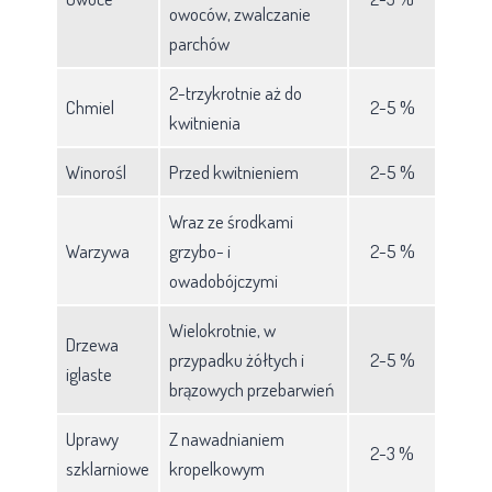
owoców, zwalczanie
parchów
2-trzykrotnie aż do
Chmiel
2-5 %
kwitnienia
Winorośl
Przed kwitnieniem
2-5 %
Wraz ze środkami
Warzywa
grzybo- i
2-5 %
owadobójczymi
Wielokrotnie, w
Drzewa
przypadku żółtych i
2-5 %
iglaste
brązowych przebarwień
Uprawy
Z nawadnianiem
2-3 %
szklarniowe
kropelkowym