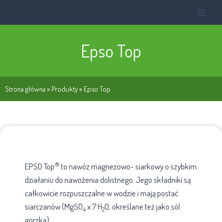
Epso Top
Strona główna
»
Produkty
»
Epso Top
®
EPSO Top
to nawóz magnezowo- siarkowy o szybkim
działaniu do nawożenia dolistnego. Jego składniki są
całkowicie rozpuszczalne w wodzie i mają postać
siarczanów (MgSO
x 7 H
O, określane też jako sól
4
2
gorzka).