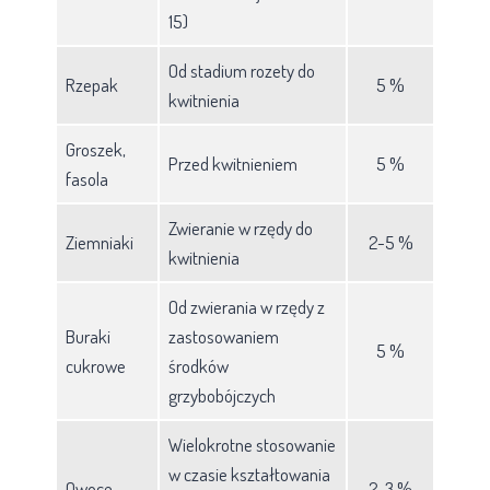
15)
Od stadium rozety do
Rzepak
5 %
kwitnienia
Groszek,
Przed kwitnieniem
5 %
fasola
Zwieranie w rzędy do
Ziemniaki
2-5 %
kwitnienia
Od zwierania w rzędy z
Buraki
zastosowaniem
5 %
cukrowe
środków
grzybobójczych
Wielokrotne stosowanie
w czasie kształtowania
Owoce
2-3 %