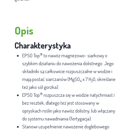
Opis
Charakterystyka
®
EPSO Top
to nawóz magnezowo- siarkowy o
szybkim działaniu do nawożenia dolistnego. Jego
składniki są całkowicie rozpuszczalne w wodzie i
mają postać siarczanów (MgSO
x 7 H
O, określane
4
2
też jako sól gorzka).
®
EPSO Top
rozpuszcza się w wodzie natychmiast i
bez resztek, dlatego też jest stosowany w
opryskach roślin jako nawóz dolistny, lub włączany
do systemu nawadniania (fertygacja).
Stanowi uzupełnienie nawożenie doglebowego