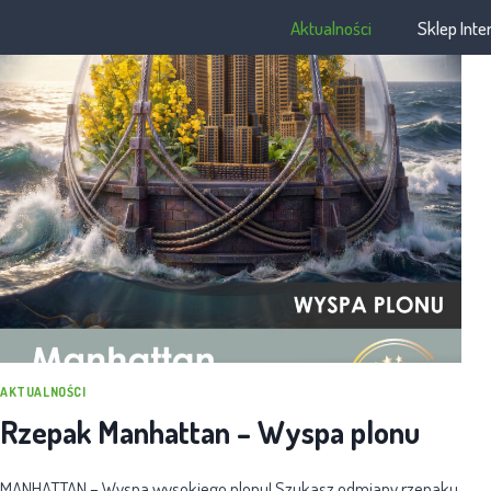
Aktualności
Sklep Int
AKTUALNOŚCI
Rzepak Manhattan – Wyspa plonu
MANHATTAN – Wyspa wysokiego plonu! Szukasz odmiany rzepaku