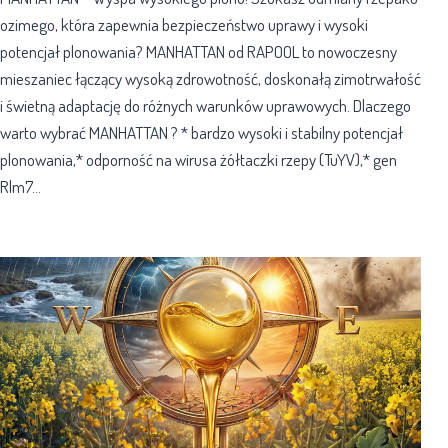
ozimego, która zapewnia bezpieczeństwo uprawy i wysoki
potencjał plonowania? MANHATTAN od RAPOOL to nowoczesny
mieszaniec łączący wysoką zdrowotność, doskonałą zimotrwałość
i świetną adaptację do różnych warunków uprawowych. Dlaczego
warto wybrać MANHATTAN ? * bardzo wysoki i stabilny potencjał
plonowania,* odporność na wirusa żółtaczki rzepy (TuYV),* gen
Rlm7…