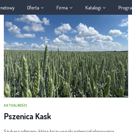
ernetowy
Oferta
Firma
Katalogi
Progra
AKTUALNOŚCI
Pszenica Kask
Szukasz odmiany, która łączy wysoki potencjał plonowania,