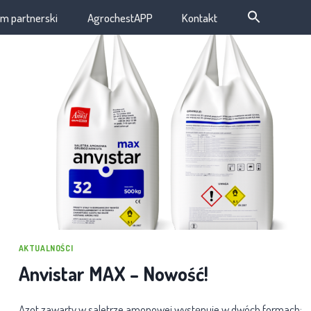
m partnerski
AgrochestAPP
Kontakt
AKTUALNOŚCI
Anvistar MAX – Nowość!
Azot zawarty w saletrze amonowej występuje w dwóch formach: