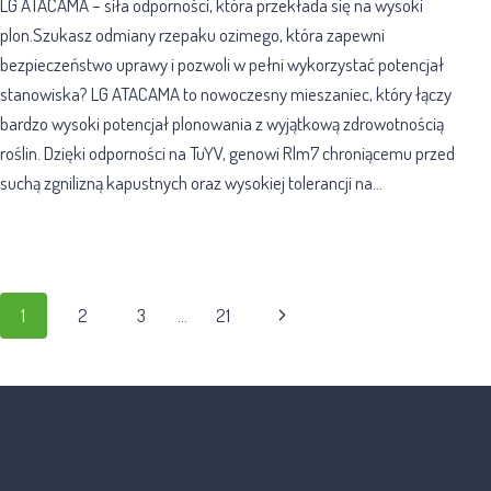
LG ATACAMA – siła odporności, która przekłada się na wysoki
plon.Szukasz odmiany rzepaku ozimego, która zapewni
bezpieczeństwo uprawy i pozwoli w pełni wykorzystać potencjał
stanowiska? LG ATACAMA to nowoczesny mieszaniec, który łączy
bardzo wysoki potencjał plonowania z wyjątkową zdrowotnością
roślin. Dzięki odporności na TuYV, genowi Rlm7 chroniącemu przed
suchą zgnilizną kapustnych oraz wysokiej tolerancji na…
1
2
3
…
21