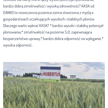
bardzo dobrą zimotrwałość i wysoką zdrowotność? KASK od
DANKO to nowoczesna pszenica ozima stworzona z myślą o
gospodarstwach oczekujących wysokich i stabilnych plonów.
Dlaczego warto wybrać KASK? * bardzo wysoki i stabilny potencjał
plonowania,* zimotrwałość na poziomie 5,0, zapewniająca
bezpieczeństwo uprawy,* bardzo dobra odporność na wyleganie,*
wysoka odporność…