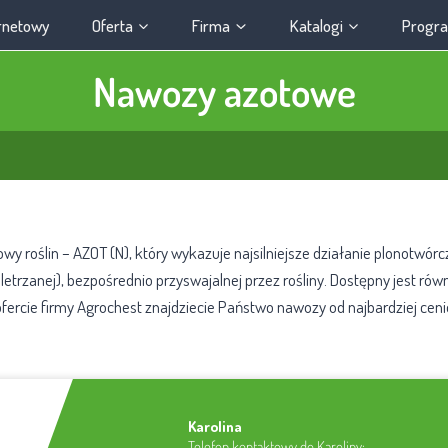
ernetowy
Oferta
Firma
Katalogi
Progra
Nawozy azotowe
roślin – AZOT (N), który wykazuje najsilniejsze działanie plonotwórcze
etrzanej), bezpośrednio przyswajalnej przez rośliny. Dostępny jest r
fercie firmy Agrochest znajdziecie Państwo nawozy od najbardziej cen
Karolina
Telefon kontaktowy do Karoliny: