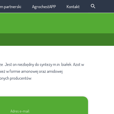
m partnerski
AgrochestAPP
Kontakt
. Jest on niezbędny do syntezy m.in. białek. Azot w
ównież w formie amonowej oraz amidowej
ionych producentów.
Adres e-mail: