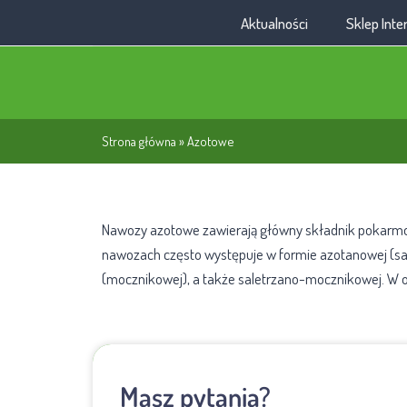
Aktualności
Sklep Int
Strona główna
»
Azotowe
Nawozy azotowe zawierają główny składnik pokarmowy 
nawozach często występuje w formie azotanowej (sal
(mocznikowej), a także saletrzano-mocznikowej. W o
Masz pytania?