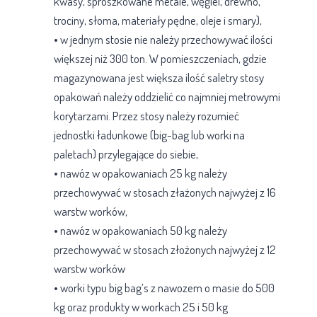
kwasy, sproszkowane metale, węgiel, drewno,
trociny, słoma, materiały pędne, oleje i smary),
•​ w jednym stosie nie należy przechowywać ilości
większej niż 300 ton. W pomieszczeniach, gdzie
magazynowana jest większa ilość saletry stosy
opakowań należy oddzielić co najmniej metrowymi
korytarzami. Przez stosy należy rozumieć
jednostki ładunkowe (big-bag lub worki na
paletach) przylegające do siebie,
• nawóz w opakowaniach 25 kg należy
przechowywać w stosach złażonych najwyżej z 16
warstw worków,
•​ nawóz w opakowaniach 50 kg należy
przechowywać w stosach złożonych najwyżej z 12
warstw worków
•​ worki typu big ba​g’s z nawozem o masie do 500
kg oraz produkty w workach 25 i 50 kg