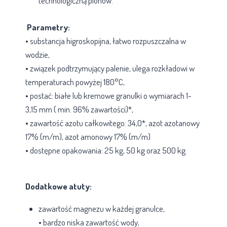
technologiczną plonów.
Parametry:
• substancja higroskopijna, łatwo rozpuszczalna w
wodzie,
• związek podtrzymujący palenie, ulega rozkładowi w
temperaturach powyżej 180°C,
• postać: białe lub kremowe granulki o wymiarach 1-
3,15 mm ( min. 96% zawartości)*,
• zawartość azotu całkowitego: 34,0*, azot azotanowy
17% (m/m), azot amonowy 17% (m/m)
• dostępne opakowania: 25 kg, 50 kg oraz 500 kg.
Dodatkowe atuty:
zawartość magnezu w każdej granulce,
• bardzo niska zawartość wody,