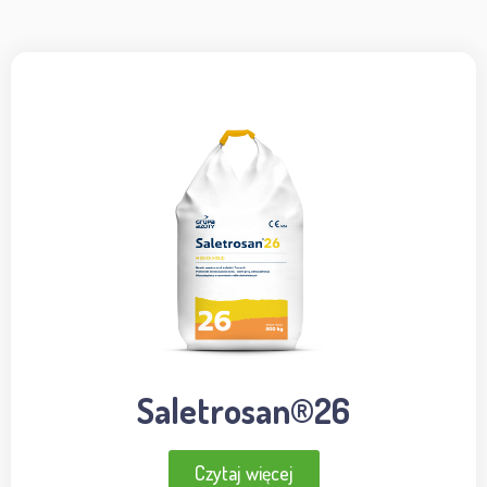
Saletrosan®26
Czytaj więcej