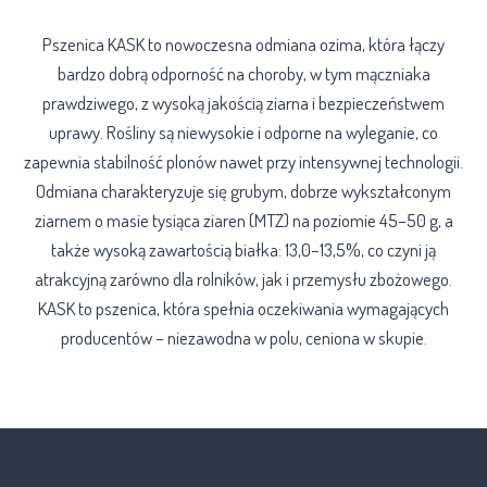
Pszenica KASK to nowoczesna odmiana ozima, która łączy
bardzo dobrą odporność na choroby, w tym mączniaka
prawdziwego, z wysoką jakością ziarna i bezpieczeństwem
uprawy. Rośliny są niewysokie i odporne na wyleganie, co
zapewnia stabilność plonów nawet przy intensywnej technologii.
Odmiana charakteryzuje się grubym, dobrze wykształconym
ziarnem o masie tysiąca ziaren (MTZ) na poziomie 45–50 g, a
także wysoką zawartością białka: 13,0–13,5%, co czyni ją
atrakcyjną zarówno dla rolników, jak i przemysłu zbożowego.
KASK to pszenica, która spełnia oczekiwania wymagających
producentów – niezawodna w polu, ceniona w skupie.