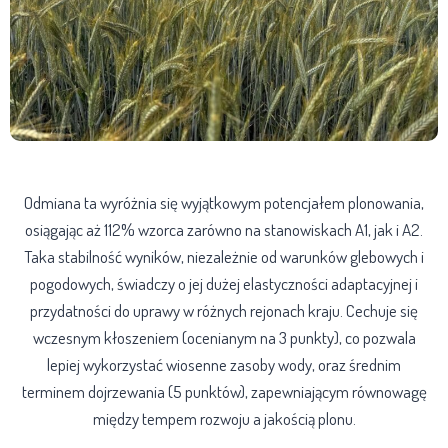
Odmiana ta wyróżnia się wyjątkowym potencjałem plonowania,
osiągając aż 112% wzorca zarówno na stanowiskach A1, jak i A2.
Taka stabilność wyników, niezależnie od warunków glebowych i
pogodowych, świadczy o jej dużej elastyczności adaptacyjnej i
przydatności do uprawy w różnych rejonach kraju. Cechuje się
wczesnym kłoszeniem (ocenianym na 3 punkty), co pozwala
lepiej wykorzystać wiosenne zasoby wody, oraz średnim
terminem dojrzewania (5 punktów), zapewniającym równowagę
między tempem rozwoju a jakością plonu.