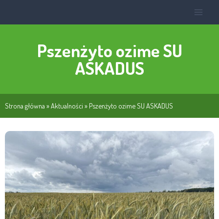
Pszenżyto ozime SU
ASKADUS
Strona główna
»
Aktualności
»
Pszenżyto ozime SU ASKADUS