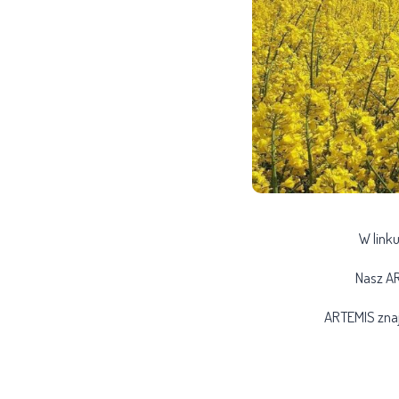
W link
Nasz AR
ARTEMIS znajd