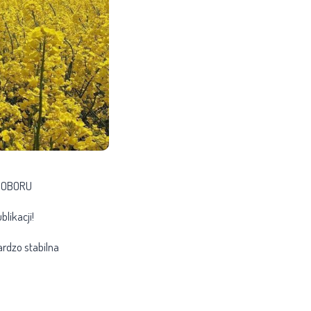
 COBORU
likacji!
ardzo stabilna