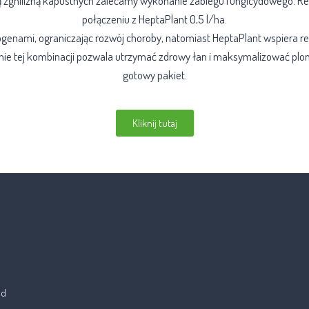
ą zgnilizną kapustnych zalecamy wykonanie zabiegu fungicydowego. 
połączeniu z HeptaPlant 0,5 l/ha.
enami, ograniczając rozwój choroby, natomiast HeptaPlant wspiera re
wanie tej kombinacji pozwala utrzymać zdrowy łan i maksymalizować pl
gotowy pakiet.
Kliknij tutaj
od