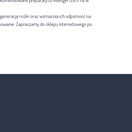
Rekomendowane preparaty to Avenger 0,6 l/ha w
generację roślin oraz wzmacnia ich odporność na
onowanie. Zapraszamy do sklepu internetowego po