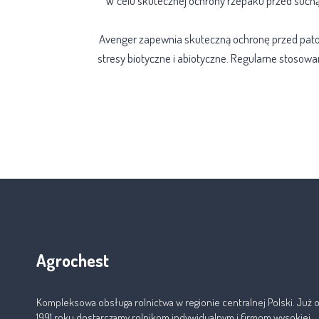
W celu skutecznej ochrony rzepaku przed such
Avenger zapewnia skuteczną ochronę przed patog
stresy biotyczne i abiotyczne. Regularne stoso
Agrochest
Kompleksowa obsługa rolnictwa w regionie centralnej Polski. Już 
1991 roku dostarczamy rolnikom indywidualnym i firmom wysokiej