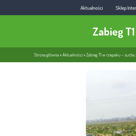
Aktualności
Sklep Int
Zabieg T1
Strona główna
»
Aktualności
»
Zabieg T1 w rzepaku – sucha 