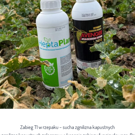
Zabieg T1 w rzepaku – sucha zgnilizna kapustnych