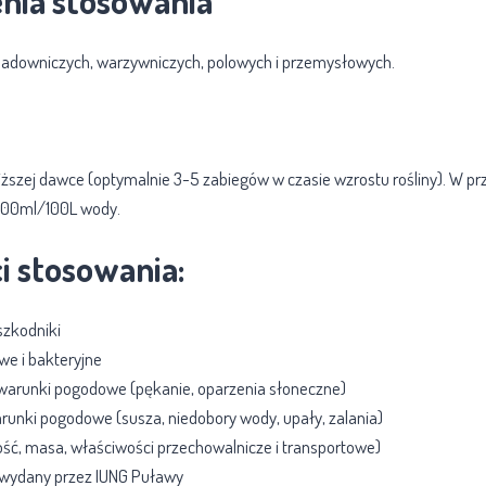
nia stosowania
 sadowniczych, warzywniczych, polowych i przemysłowych.
ższej dawce (optymalnie 3-5 zabiegów w czasie wzrostu rośliny). W p
 100ml/100L wody.
i stosowania:
szkodniki
we i bakteryjne
warunki pogodowe (pękanie, oparzenia słoneczne)
arunki pogodowe (susza, niedobory wody, upały, zalania)
ość, masa, właściwości przechowalnicze i transportowe)
y wydany przez IUNG Puławy