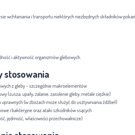
sie wchłaniania i transportu niektórych niezbędnych składników pok
dność i aktywność organizmów glebowych.
y stosowania
owych z gleby – szczególnie makroelementów
owy (susza, upały, zalanie, zasolenie gleby, metale ciężkie)
in uprawnych (w zbożach może służyć do usztywniania źdźbeł)
owe i bakteryjne oraz ataki szkodników ssących
ść, jędrność, właściwości przechowalnicze)