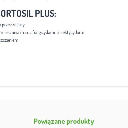
 ORTOSIL PLUS:
 przez rośliny
 mieszania m.in. z fungicydami i insektycydami
uszczaniem
Powiązane produkty