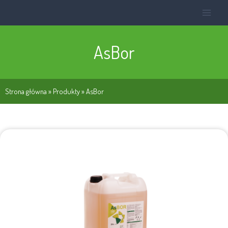
AsBor
Strona główna
»
Produkty
»
AsBor