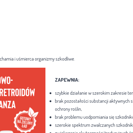
uchamia i uśmierca organizmy szkodliwe.
ZAPEWNIA:
szybkie działanie w szerokim zakresie te
brak pozostałości substancji aktywnych
ochrony roślin,
brak problemu uodporniania się szkodnik
szerokie spektrum zwalczanych szkodni
zwiększenie skuteczności tradycyjnych śr