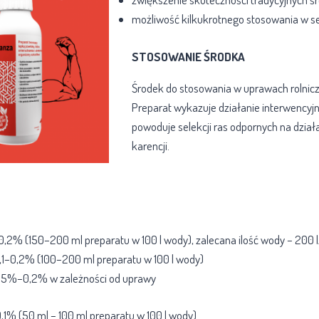
możliwość kilkukrotnego stosowania w s
STOSOWANIE ŚRODKA
Środek do stosowania w uprawach rolnicz
Preparat wykazuje działanie interwencyjne
powoduje selekcji ras odpornych na dział
karencji.
–0,2% (150–200 ml preparatu w 100 l wody), zalecana ilość wody – 200 
,1–0,2% (100–200 ml preparatu w 100 l wody)
,05%–0,2% w zależności od uprawy
1% (50 ml – 100 ml preparatu w 100 l wody)