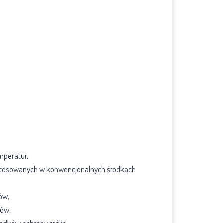
mperatur,
 stosowanych w konwencjonalnych środkach
ów,
ków,
odków ochrony roślin,