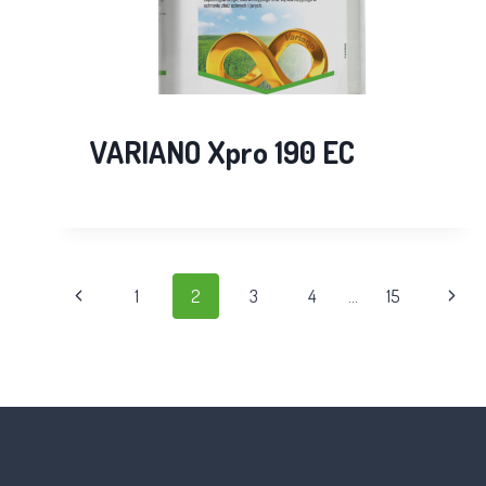
VARIANO Xpro 190 EC
1
2
3
4
…
15