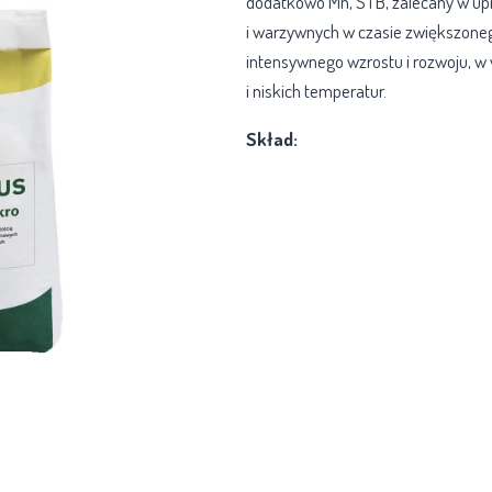
dodatkowo Mn, S i B, zalecany w u
i warzywnych w czasie zwiększoneg
intensywnego wzrostu i rozwoju, w
i niskich temperatur.
Skład: