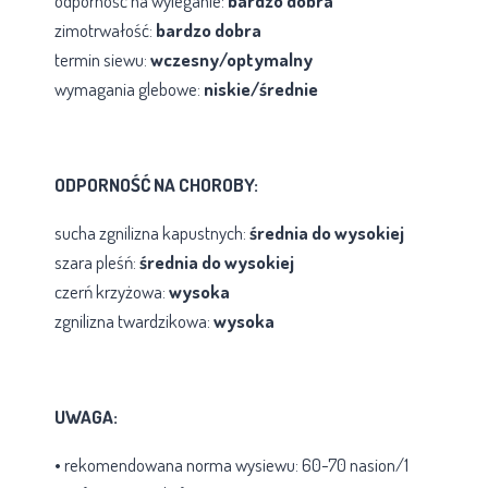
odporność na wyleganie:
bardzo dobra
zimotrwałość:
bardzo dobra
termin siewu:
wczesny/optymalny
wymagania glebowe:
niskie/średnie
ODPORNOŚĆ NA CHOROBY:
sucha zgnilizna kapustnych:
średnia do wysokiej
szara pleśń:
średnia do wysokiej
czerń krzyżowa:
wysoka
zgnilizna twardzikowa:
wysoka
UWAGA:
• rekomendowana norma wysiewu: 60-70 nasion/1