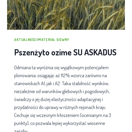
AKTUALNOŚCI
|
MATERIAŁ SIEWNY
Pszenżyto ozime SU ASKADUS
Odmiana ta wyróżnia się wyjątkowym potencjałem
plonowania, osiągając aż 112% wzorca zarówno na
stanowiskach A1, jak i A2. Taka stabilność wyników,
niezależnie od warunków glebowych i pogodowych,
świadczy o jej dużej elastyczności adaptacyjnej i
przydatności do uprawy w różnych rejonach kraju.
Cechuje się wczesnym kłoszeniem (ocenianym na 3
punkty), co pozwala lepiej wykorzystać wiosenne
zasoby…