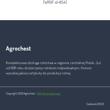
[WRGF id=854]
Agrochest
Kompleksowa obsługa rolnictwa w regionie centralnej Polski. Już
od 1991 roku dostarczamy rolnikom indywidualnym i firmom
wysokiej jakości artykuły do produkcji rolnej.
Copyright 2026 Agrochest -
Polityka prywatności
Cookies & RODO