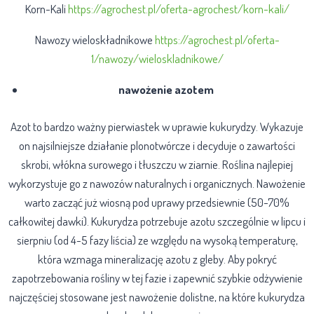
Korn-Kali
https://agrochest.pl/oferta-agrochest/korn-kali/
Nawozy wieloskładnikowe
https://agrochest.pl/oferta-
1/nawozy/wieloskladnikowe/
nawożenie azotem
Azot to bardzo ważny pierwiastek w uprawie kukurydzy. Wykazuje
on najsilniejsze działanie plonotwórcze i decyduje o zawartości
skrobi, włókna surowego i tłuszczu w ziarnie. Roślina najlepiej
wykorzystuje go z nawozów naturalnych i organicznych. Nawożenie
warto zacząć już wiosną pod uprawy przedsiewnie (50-70%
całkowitej dawki). Kukurydza potrzebuje azotu szczególnie w lipcu i
sierpniu (od 4-5 fazy liścia) ze względu na wysoką temperaturę,
która wzmaga mineralizację azotu z gleby.
Aby pokryć
zapotrzebowania rośliny w tej fazie i zapewnić szybkie odżywienie
najczęściej stosowane jest nawożenie dolistne, na które kukurydza