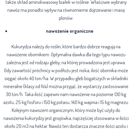
także skład aminokwasowy białek w roślinie. Właściwie wybrany
nawóz ma ponadto wpływ na równomierne dojrzewanie i masę
plonów.
nawożenie organiczne
Kukurydza należy do roślin, które bardzo dobrze reagują na
nawożenie obornikiem. Optymalna dawka dla tego typu nawozu
zależna jest od rodzaju gleby, na której prowadzona jest uprawa.
Gdy zawartość próchnicy w podłożu jest niska, ilość obornika może
sięgać około 40 ton/ha. W przypadku gleb bogatszych w składniki
mineralne (klasy od IVa) można przyjąć, że wystarczy zastosowanie
30 ton/h. Taka ilość zapewni nam nawożenie na poziomie 130 kg
azotu, 25 kg fosforu i 150 kg potasu, 140 kg wapnia i 15 kg magnezu.
Kolejnym nawozem organicznym, który może być użyty do
nawożenia kukurydzy jest gnojówka, najczęściej stosowana w ilości
około 20 m3 na hektar. Nawóz ten dostarcza znaczne ilości azotu i