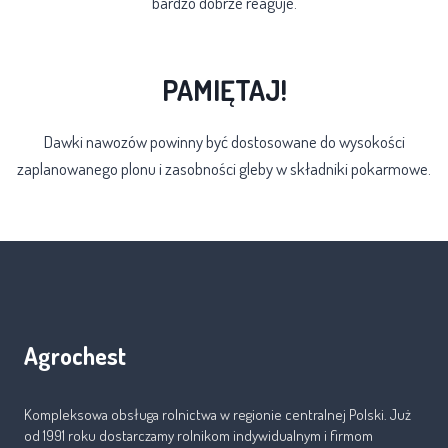
bardzo dobrze reaguje.
Sprawdź:
program nawożenia dolistnego
.
PAMIĘTAJ!
Dawki nawozów powinny być dostosowane do wysokości
zaplanowanego plonu i zasobności gleby w składniki pokarmowe.
Agrochest
Kompleksowa obsługa rolnictwa w regionie centralnej Polski. Już
od 1991 roku dostarczamy rolnikom indywidualnym i firmom