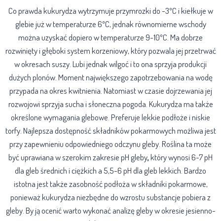
Co prawda kukurydza wytrzymuje przymrozki do -3ºC i kiełkuje w
glebie już w temperaturze 6ºC, jednak równomierne wschody
można uzyskać dopiero w temperaturze 9-10ºC. Ma dobrze
rozwinięty i głęboki system korzeniowy, który pozwala jej przetrwać
w okresach suszy. Lubi jednak wilgoć i to ona sprzyja produkcji
dużych plonów.
Moment największego zapotrzebowania na wodę
przypada na okres kwitnienia.
Natomiast w czasie dojrzewania jej
rozwojowi sprzyja sucha i słoneczna pogoda. Kukurydza ma także
określone wymagania glebowe. Preferuje lekkie podłoże i niskie
torfy. Najlepsza dostępność składników pokarmowych możliwa jest
przy zapewnieniu odpowiedniego odczynu gleby. Roślina ta może
być uprawiana w szerokim zakresie pH gleby
,
który wynosi 6-7 pH
dla gleb średnich i ciężkich a 5,5-6 pH dla gleb lekkich. Bardzo
istotna jest także zasobność podłoża w składniki pokarmowe,
ponieważ kukurydza niezbędne do wzrostu substancje pobiera z
gleby. By ją ocenić warto wykonać analizę gleby w okresie jesienno-